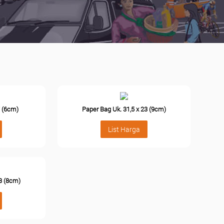
7 (6cm)
Paper Bag Uk. 31,5 x 23 (9cm)
List Harga
33 (8cm)